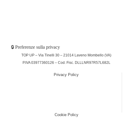
🔒 Preferenze sulla privacy
TOP UP – Via Tinelli 30 – 21014 Laveno Mombello (VA)
P.IVA 03977360126 – Cod. Fisc. DLLLNR97R57L682L
Privacy Policy
(function (w,d) {var loader = function () {var s =
d.createElement("script"), tag =
d.getElementsByTagName("script")[0];
s.src="https://cdn.iubenda.com/iubenda.js";
tag.parentNode.insertBefore(s,tag);}; if(w.addEventListener)
{w.addEventListener("load", loader, false);}else if(w.attachEvent)
{w.attachEvent("onload", loader);}else{w.onload = loader;}})
(window, document);
Cookie Policy
(function (w,d) {var loader = function () {var s =
d.createElement("script"), tag =
d.getElementsByTagName("script")[0];
s.src="https://cdn.iubenda.com/iubenda.js";