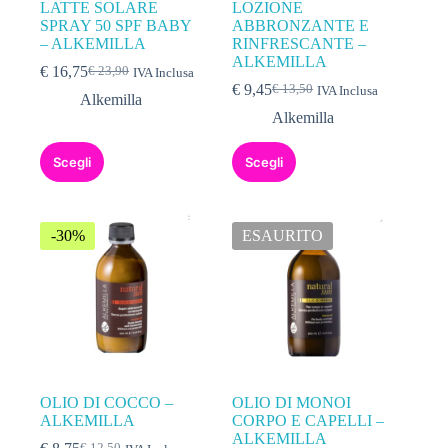
LATTE SOLARE
LOZIONE
SPRAY 50 SPF BABY
ABBRONZANTE E
– ALKEMILLA
RINFRESCANTE –
ALKEMILLA
€
16,75
€
23,90
IVA Inclusa
€
9,45
€
13,50
IVA Inclusa
Alkemilla
Alkemilla
Scegli
Scegli
-30%
ESAURITO
OLIO DI COCCO –
OLIO DI MONOI
ALKEMILLA
CORPO E CAPELLI –
ALKEMILLA