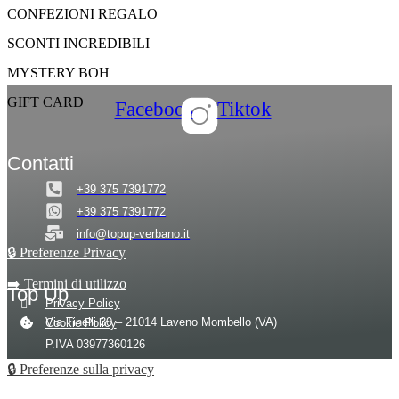
CONFEZIONI REGALO
SCONTI INCREDIBILI
MYSTERY BOH
GIFT CARD
Facebook
Tiktok
Contatti
+39 375 7391772
+39 375 7391772
info@topup-verbano.it
🔒 Preferenze Privacy
➡️ Termini di utilizzo
Top Up
Privacy Policy
Via Tinelli 30 – 21014 Laveno Mombello (VA)
Cookie Policy
P.IVA 03977360126
© 2026 – Tutti i diritti riservati a Top Up
Cod. Fisc. DLLLNR97R57L682L
🔒 Preferenze sulla privacy