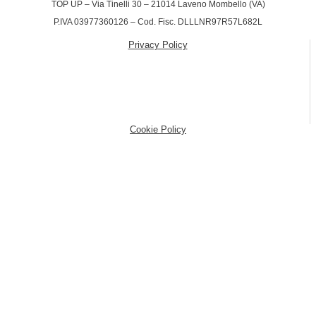
TOP UP – Via Tinelli 30 – 21014 Laveno Mombello (VA)
P.IVA 03977360126 – Cod. Fisc. DLLLNR97R57L682L
Privacy Policy
(function (w,d) {var loader = function () {var s = d.createElement("script"),
tag = d.getElementsByTagName("script")[0];
s.src="https://cdn.iubenda.com/iubenda.js";
tag.parentNode.insertBefore(s,tag);}; if(w.addEventListener)
{w.addEventListener("load", loader, false);}else if(w.attachEvent)
{w.attachEvent("onload", loader);}else{w.onload = loader;}})(window,
document);
Cookie Policy
(function (w,d) {var loader = function () {var s = d.createElement("script"),
tag = d.getElementsByTagName("script")[0];
s.src="https://cdn.iubenda.com/iubenda.js";
tag.parentNode.insertBefore(s,tag);}; if(w.addEventListener)
{w.addEventListener("load", loader, false);}else if(w.attachEvent)
{w.attachEvent("onload", loader);}else{w.onload = loader;}})(window,
document);