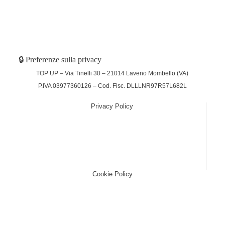
🔒 Preferenze sulla privacy
TOP UP – Via Tinelli 30 – 21014 Laveno Mombello (VA)
P.IVA 03977360126 – Cod. Fisc. DLLLNR97R57L682L
Privacy Policy
(function (w,d) {var loader = function () {var s =
d.createElement("script"), tag =
d.getElementsByTagName("script")[0];
s.src="https://cdn.iubenda.com/iubenda.js";
tag.parentNode.insertBefore(s,tag);}; if(w.addEventListener)
{w.addEventListener("load", loader, false);}else if(w.attachEvent)
{w.attachEvent("onload", loader);}else{w.onload = loader;}})
(window, document);
Cookie Policy
(function (w,d) {var loader = function () {var s =
d.createElement("script"), tag =
d.getElementsByTagName("script")[0];
s.src="https://cdn.iubenda.com/iubenda.js";
tag.parentNode.insertBefore(s,tag);}; if(w.addEventListener)
{w.addEventListener("load", loader, false);}else if(w.attachEvent)