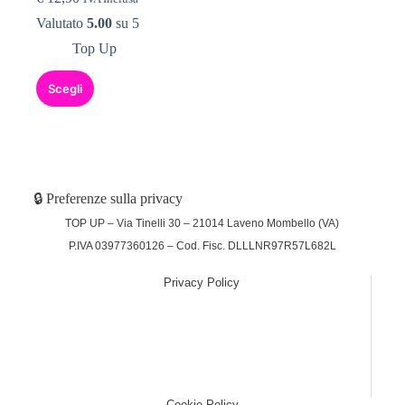
Valutato
5.00
su 5
Top Up
Scegli
🔒 Preferenze sulla privacy
TOP UP – Via Tinelli 30 – 21014 Laveno Mombello (VA)
P.IVA 03977360126 – Cod. Fisc. DLLLNR97R57L682L
Privacy Policy
(function (w,d) {var loader = function () {var s =
d.createElement("script"), tag =
d.getElementsByTagName("script")[0];
s.src="https://cdn.iubenda.com/iubenda.js";
tag.parentNode.insertBefore(s,tag);}; if(w.addEventListener)
{w.addEventListener("load", loader, false);}else if(w.attachEvent)
{w.attachEvent("onload", loader);}else{w.onload = loader;}})
(window, document);
Cookie Policy