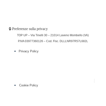
🔒 Preferenze sulla privacy
TOP UP – Via Tinelli 30 – 21014 Laveno Mombello (VA)
P.IVA 03977360126 – Cod. Fisc. DLLLNR97R57L682L
Privacy Policy
(function (w,d) {var loader = function () {var
s = d.createElement("script"), tag =
d.getElementsByTagName("script")[0];
s.src="https://cdn.iubenda.com/iubenda.js";
tag.parentNode.insertBefore(s,tag);};
if(w.addEventListener){w.addEventListener("load", loader,
false);}else if(w.attachEvent){w.attachEvent("onload",
loader);}else{w.onload = loader;}})(window, document);
Cookie Policy
(function (w,d) {var loader = function () {var
s = d.createElement("script"), tag =
d.getElementsByTagName("script")[0];
s.src="https://cdn.iubenda.com/iubenda.js";
tag.parentNode.insertBefore(s,tag);};