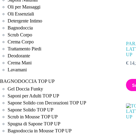
Oli per Massaggi
Oli Essenziali
Detergente Intimo
Bagnodoccia
Scrub Corpo
Crema Corpo
PAR
Trattamento Piedi
LAT
UP
Deodorante
Crema Mani
€
14,
Lavamani
BAGNODOCCIA TOP UP
S
Gel Doccia Funky
Saponi per Adulti TOP UP
Sapone Solido con Decorazioni TOP UP
Sapone Solido TOP UP
Scrub in Mousse TOP UP
Spugna di Sapone TOP UP
Bagnodoccia in Mousse TOP UP