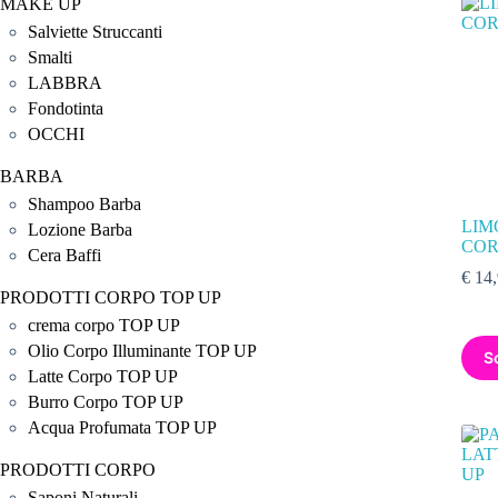
MAKE UP
Salviette Struccanti
Smalti
LABBRA
Fondotinta
OCCHI
BARBA
Shampoo Barba
LIM
Lozione Barba
COR
Cera Baffi
€
14,
PRODOTTI CORPO TOP UP
crema corpo TOP UP
Olio Corpo Illuminante TOP UP
S
Latte Corpo TOP UP
Burro Corpo TOP UP
Acqua Profumata TOP UP
PRODOTTI CORPO
Saponi Naturali