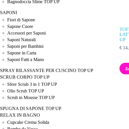
Bagnodoccia Slime TOP UP
SAPONI
Fiori di Sapone
Sapone Cuore
TOF
Accessori per Saponi
LAT
Saponi Naturali
UP
Saponi per Bambini
€
14,
Sapone in Carta
Saponi Fatti a Mano
S
SPRAY RILASSANTE PER CUSCINO TOP UP
SCRUB CORPO TOP UP
Sfere Scrub 3 in 1 TOP UP
Olio Scrub TOP UP
Scrub in Mousse TOP UP
SPUGNA DI SAPONE TOP UP
RELAX IN BAGNO
Cupcake Crema Solida
Bombe da Vasca