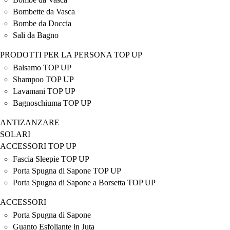
Bombette da Vasca
Bombe da Doccia
Sali da Bagno
PRODOTTI PER LA PERSONA TOP UP
Balsamo TOP UP
Shampoo TOP UP
Lavamani TOP UP
Bagnoschiuma TOP UP
ANTIZANZARE
SOLARI
ACCESSORI TOP UP
Fascia Sleepie TOP UP
Porta Spugna di Sapone TOP UP
Porta Spugna di Sapone a Borsetta TOP UP
ACCESSORI
Porta Spugna di Sapone
Guanto Esfoliante in Juta