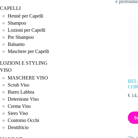
e profondam
CAPELLI
Hennè per Capelli
Shampoo
Lozioni per Capelli
Pre Shampoo
Balsamo
Maschere per Capelli
LOZIONI E STYLING
VISO
MASCHERE VISO
BEL
Scrub Viso
COR
Burro Labbra
€
14,
Detersione Viso
Crema Viso
Siero Viso
S
Contorno Occhi
Dentifricio