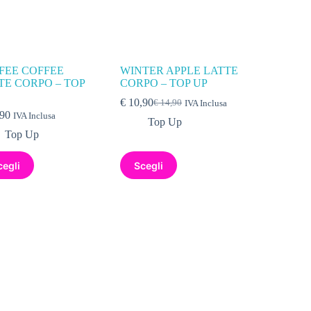
FEE COFFEE
WINTER APPLE LATTE
TE CORPO – TOP
CORPO – TOP UP
€
10,90
€
14,90
IVA Inclusa
90
IVA Inclusa
Top Up
Top Up
cegli
Scegli