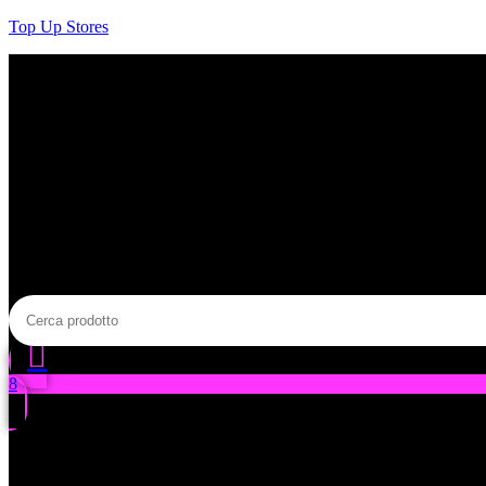
Salta
Top Up Stores
al
contenuto
8