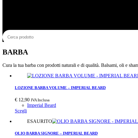
BARBA
Cura la tua barba con prodotti naturali e di qualità. Balsami, oli e sh
LOZIONE BARBA VOLUME – IMPERIAL BEARD
€
12,90
IVA Inclusa
Imperial Beard
Scegli
ESAURITO
OLIO BARBA SIGNORE – IMPERIAL BEARD