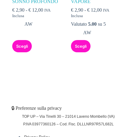
SONNO PROFONDO
VAPORE
€
2,90
-
€
12,00
€
2,90
-
€
12,00
IVA
IVA
Inclusa
Inclusa
AW
Valutato
5.00
su 5
AW
Scegli
Scegli
🔒 Preferenze sulla privacy
TOP UP – Via Tinelli 30 – 21014 Laveno Mombello (VA)
P.IVA 03977360126 – Cod. Fisc. DLLLNR97R57L682L