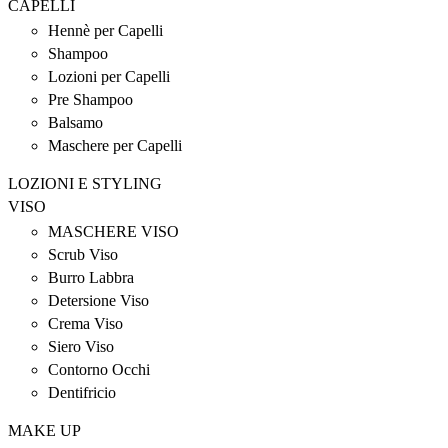
CAPELLI
prodotto
Le
Hennè per Capelli
opzioni
possono
Shampoo
essere
Lozioni per Capelli
scelte
Pre Shampoo
nella
Balsamo
pagina
del
Maschere per Capelli
prodotto
LOZIONI E STYLING
VISO
MASCHERE VISO
Scrub Viso
Burro Labbra
Detersione Viso
Crema Viso
Siero Viso
Contorno Occhi
Dentifricio
MAKE UP