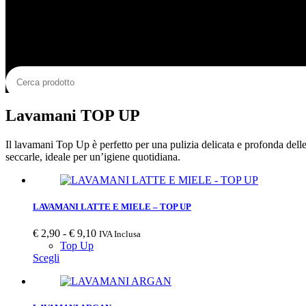
Lavamani TOP UP
Il lavamani Top Up è perfetto per una pulizia delicata e profonda dell
seccarle, ideale per un’igiene quotidiana.
LAVAMANI LATTE E MIELE – TOP UP
Fascia
€
2,90
-
€
9,10
IVA Inclusa
di
Top Up
Questo
prezzo:
Scegli
prodotto
da
ha
€ 2,90
più
a