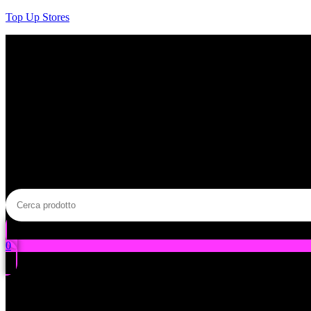
Salta
Top Up Stores
al
contenuto
0