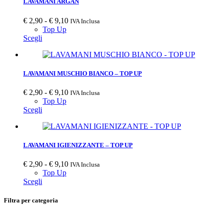
varianti.
€ 9,10
LAVAMANI ARGAN
Le
opzioni
Fascia
€
2,90
-
€
9,10
IVA Inclusa
possono
di
Top Up
essere
Questo
prezzo:
Scegli
scelte
prodotto
da
nella
ha
€ 2,90
pagina
più
a
del
varianti.
€ 9,10
LAVAMANI MUSCHIO BIANCO – TOP UP
prodotto
Le
opzioni
Fascia
€
2,90
-
€
9,10
IVA Inclusa
possono
di
Top Up
essere
Questo
prezzo:
Scegli
scelte
prodotto
da
nella
ha
€ 2,90
pagina
più
a
del
varianti.
€ 9,10
LAVAMANI IGIENIZZANTE – TOP UP
prodotto
Le
opzioni
Fascia
€
2,90
-
€
9,10
IVA Inclusa
possono
di
Top Up
essere
Questo
prezzo:
Scegli
scelte
prodotto
da
nella
ha
€ 2,90
Filtra per categoria
pagina
più
a
del
varianti.
€ 9,10