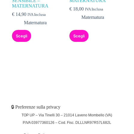
SENSIBILE –
MATERNATURA
MATERNATURA
€
18,00
IVA Inclusa
€
14,90
IVA Inclusa
Maternatura
Maternatura
Scegli
Scegli
🔒 Preferenze sulla privacy
TOP UP – Via Tinelli 30 – 21014 Laveno Mombello (VA)
P.IVA 03977360126 – Cod. Fisc. DLLLNR97R57L682L