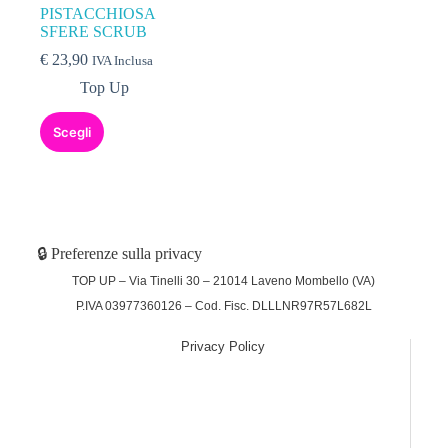
PISTACCHIOSA
SFERE SCRUB
€
23,90
IVA Inclusa
Top Up
Scegli
🔒 Preferenze sulla privacy
TOP UP – Via Tinelli 30 – 21014 Laveno Mombello (VA)
P.IVA 03977360126 – Cod. Fisc. DLLLNR97R57L682L
Privacy Policy
(function (w,d) {var loader = function () {var s =
d.createElement("script"), tag =
d.getElementsByTagName("script")[0];
s.src="https://cdn.iubenda.com/iubenda.js";
tag.parentNode.insertBefore(s,tag);}; if(w.addEventListener)
{w.addEventListener("load", loader, false);}else if(w.attachEvent)