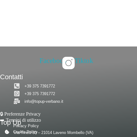
prodotto
Facebook
Tiktok
Contatti
+39 375 7391772
+39 375 7391772
info@topup-verbano.it
🔒 Preferenze Privacy
➡️ Termini di utilizzo
Top Up
Privacy Policy
Cookie Policy
Via Tinelli 30 – 21014 Laveno Mombello (VA)