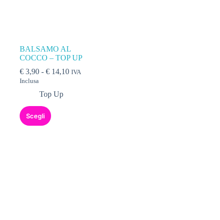
BALSAMO AL
COCCO – TOP UP
Fascia
€
3,90
-
€
14,10
IVA
di
Inclusa
prezzo:
Top Up
da
€ 3,90
Questo
a
Scegli
prodotto
€ 14,10
ha
più
varianti.
Le
opzioni
possono
essere
scelte
nella
pagina
del