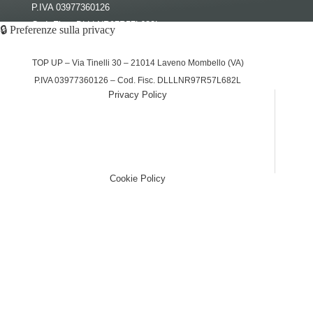
P.IVA 03977360126
Cod. Fisc. DLLLNR97R57L682L
© 2026 – Tutti i diritti riservati a Top Up
🔒 Preferenze sulla privacy
TOP UP – Via Tinelli 30 – 21014 Laveno Mombello (VA)
P.IVA 03977360126 – Cod. Fisc. DLLLNR97R57L682L
Privacy Policy
(function (w,d) {var loader = function () {var s =
d.createElement("script"), tag = d.getElementsByTagName("script")
[0]; s.src="https://cdn.iubenda.com/iubenda.js";
tag.parentNode.insertBefore(s,tag);}; if(w.addEventListener)
{w.addEventListener("load", loader, false);}else if(w.attachEvent)
{w.attachEvent("onload", loader);}else{w.onload = loader;}})(window,
document);
Cookie Policy
(function (w,d) {var loader = function () {var s =
d.createElement("script"), tag = d.getElementsByTagName("script")
[0]; s.src="https://cdn.iubenda.com/iubenda.js";
tag.parentNode.insertBefore(s,tag);}; if(w.addEventListener)
{w.addEventListener("load", loader, false);}else if(w.attachEvent)
{w.attachEvent("onload", loader);}else{w.onload = loader;}})(window,
document);