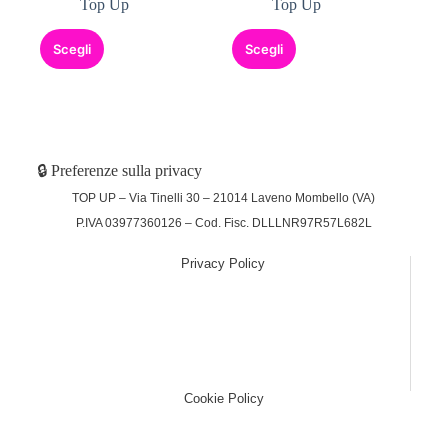
Top Up
Top Up
Scegli
Scegli
🔒 Preferenze sulla privacy
TOP UP – Via Tinelli 30 – 21014 Laveno Mombello (VA)
P.IVA 03977360126 – Cod. Fisc. DLLLNR97R57L682L
Privacy Policy
(function (w,d) {var loader = function () {var s =
d.createElement("script"), tag =
d.getElementsByTagName("script")[0];
s.src="https://cdn.iubenda.com/iubenda.js";
tag.parentNode.insertBefore(s,tag);}; if(w.addEventListener)
{w.addEventListener("load", loader, false);}else if(w.attachEvent)
{w.attachEvent("onload", loader);}else{w.onload = loader;}})
(window, document);
Cookie Policy
(function (w,d) {var loader = function () {var s =
d.createElement("script"), tag =
d.getElementsByTagName("script")[0];