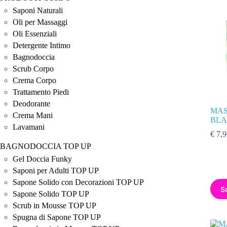
Saponi Naturali
Oli per Massaggi
Oli Essenziali
Detergente Intimo
Bagnodoccia
Scrub Corpo
Crema Corpo
Trattamento Piedi
Deodorante
MAS
Crema Mani
BLA
Lavamani
€
7,9
BAGNODOCCIA TOP UP
Gel Doccia Funky
Saponi per Adulti TOP UP
Sapone Solido con Decorazioni TOP UP
S
Sapone Solido TOP UP
Scrub in Mousse TOP UP
Spugna di Sapone TOP UP