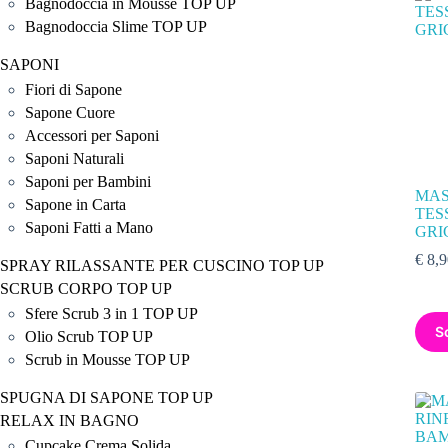
Bagnodoccia in Mousse TOP UP
Bagnodoccia Slime TOP UP
SAPONI
Fiori di Sapone
Sapone Cuore
Accessori per Saponi
Saponi Naturali
Saponi per Bambini
MAS
Sapone in Carta
TES
Saponi Fatti a Mano
GRI
€
8,9
SPRAY RILASSANTE PER CUSCINO TOP UP
SCRUB CORPO TOP UP
Sfere Scrub 3 in 1 TOP UP
S
Olio Scrub TOP UP
Scrub in Mousse TOP UP
SPUGNA DI SAPONE TOP UP
RELAX IN BAGNO
Cupcake Crema Solida