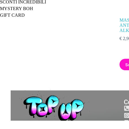
SCONTI INCREDIBILI
MYSTERY BOH
GIFT CARD
MAS
ANT
ALK
€
2,9
S
C
🔒