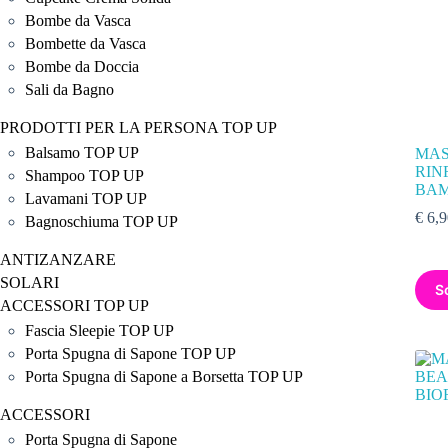
Bombe da Vasca
Bombette da Vasca
Bombe da Doccia
Sali da Bagno
PRODOTTI PER LA PERSONA TOP UP
Balsamo TOP UP
MAS
RIN
Shampoo TOP UP
BAM
Lavamani TOP UP
€
6,9
Bagnoschiuma TOP UP
ANTIZANZARE
SOLARI
S
ACCESSORI TOP UP
Fascia Sleepie TOP UP
Porta Spugna di Sapone TOP UP
Porta Spugna di Sapone a Borsetta TOP UP
ACCESSORI
Porta Spugna di Sapone