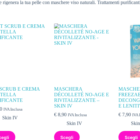
e rigenera la tua pelle con maschere viso naturali. Trattamenti purificant
 SCRUB E CREMA
MASCHERA
MASCHE
TELLA
DÉCOLLETÉ NO-AGE E
FREEZA
IFICANTE
RIVITALIZZANTE –
DECONG
SKIN IV
E LENIT
0
IVA Inclusa
€
8,90
€
7,90
IVA Inclusa
IVA 
Skin IV
Skin IV
Skin
cegli
Scegli
Scegli