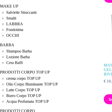
MAKE UP
Salviette Struccanti
Smalti
LABBRA
Fondotinta
OCCHI
BARBA
Shampoo Barba
Lozione Barba
Cera Baffi
MAS
GEL
PRODOTTI CORPO TOP UP
RIV
crema corpo TOP UP
€
10,
Olio Corpo Illuminante TOP UP
Latte Corpo TOP UP
Burro Corpo TOP UP
S
Acqua Profumata TOP UP
PRODOTTI CORPO