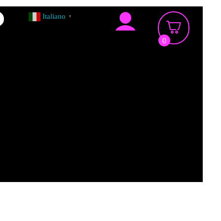
Italiano
▼
0