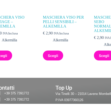
CHERA VISO
MASCHERA VISO PER
MASCHE
IAGE –
PELLI SENSIBILI –
SEBO
EMILLA
ALKEMILLA
NORMAL
ALKEMI
0
€
2,90
IVA Inclusa
IVA Inclusa
€
2,90
IVA 
Alkemilla
Alkemilla
Alke
cegli
Scegli
Scegli
ontatti
Top Up
+39 375 7391772
Via Tinelli 30 – 21014 Laveno Mombell
+39 375 7391772
P.IVA 03977360126
info@topup-verbano.it
Cod. Fisc. DLLLNR97R57L682L
 Preferenze Privacy