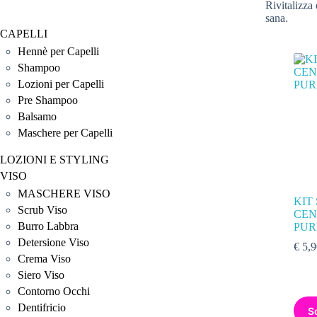
Rivitalizza 
sana.
CAPELLI
Hennè per Capelli
Shampoo
Lozioni per Capelli
Pre Shampoo
Balsamo
Maschere per Capelli
LOZIONI E STYLING
VISO
MASCHERE VISO
KIT
Scrub Viso
CEN
Burro Labbra
PUR
Detersione Viso
€
5,9
Crema Viso
Siero Viso
Contorno Occhi
Dentifricio
S