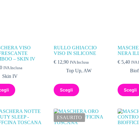
CHERA VISO
RULLO GHIACCIO
MASCHE
FRESCANTE
VISO IN SILICONE
NERA I
BOO – SKIN IV
€
12,90
€
5,40
IVA Inclusa
IVA 
0
IVA Inclusa
Top Up
,
AW
Biof
Skin IV
cegli
Scegli
Scegli
ESAURITO