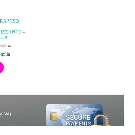
RA VISO
IZZANTE –
LLA
Inclusa
milla
o (VA)